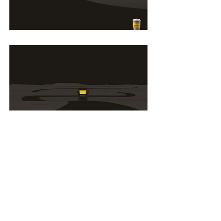
VOLTAR
ESTUDIORAMA 2026 © ALL RIGHTS RESERVED
For more information or project inquiries, please contact
us at:
contato@estudiorama.com.br
WhatsApp
+55 84 99150-1551