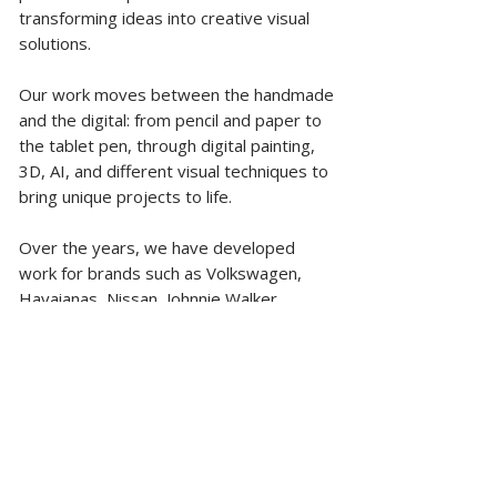
transforming ideas into creative visual
solutions.
Our work moves between the handmade
and the digital: from pencil and paper to
the tablet pen, through digital painting,
3D, AI, and different visual techniques to
bring unique projects to life.
Over the years, we have developed
work for brands such as Volkswagen,
Havaianas, Nissan, Johnnie Walker,
Tanqueray, Brahma, Nissin, McDonald’s,
Honda, GOL Airlines, O Boticário, Fiat,
Doordash, Rede Globo, and many others.
With recognized and award-winning
projects, we work alongside leading
advertising agencies, production