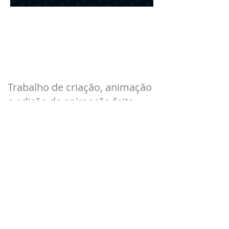
Trabalho de criação, animação
e edição da animação feita
para o clipe musical.
VOLTAR
ESTUDIORAMA 2026 © ALL RIGHTS RESERVED
For more information or project inquiries, please contact
us at:
contato@estudiorama.com.br
WhatsApp
+55 84 99150-1551